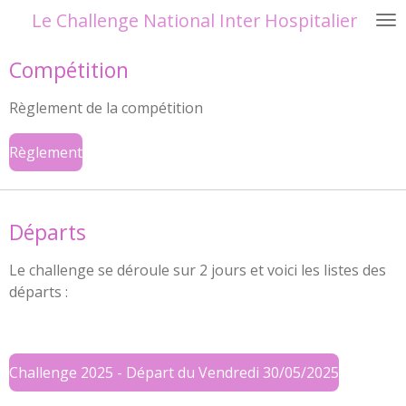
Le Challenge National Inter Hospitalier
Passer
au
contenu
Compétition
principal
Règlement de la compétition
Règlement
Départs
Le challenge se déroule sur 2 jours et voici les listes des
départs :
Challenge 2025 - Départ du Vendredi 30/05/2025